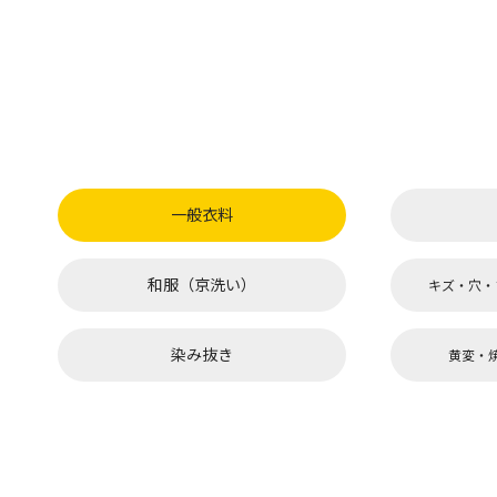
一般衣料
和服（京洗い）
キズ・穴・
染み抜き
黄変・