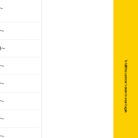
～
円～
円～
To fulfill the customer's desire to wear it again.
円～
円～
円～
円～
円～