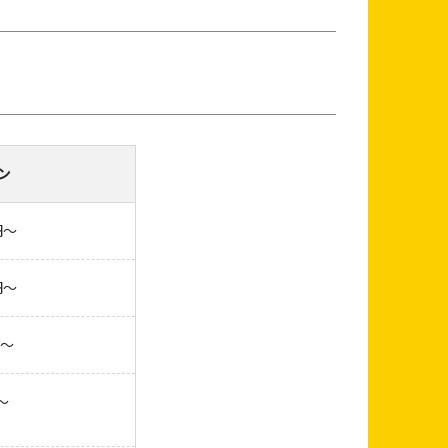
ン
円～
円～
円～
～