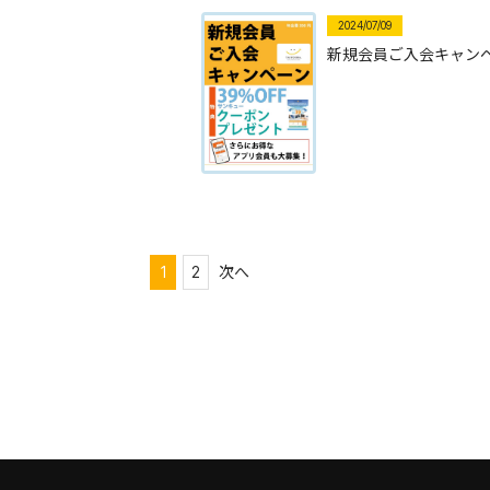
2024/07/09
新規会員ご入会キャン
投
1
2
次へ
稿
の
ペ
ー
ジ
送
り