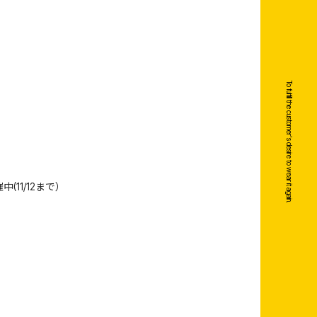
To fulfill the customer's desire to wear it again.
(11/12まで）