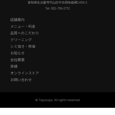
愛知県名古屋市守山区中志段味曲綴2459-2
Tel: 052-739-2712
店舗案内
メニュー・料金
品質へのこだわり
クリーニング
シミ抜き・修復
お知らせ
会社概要
実績
オンラインストア
お問い合わせ
© Taiyousya. All rights reserved