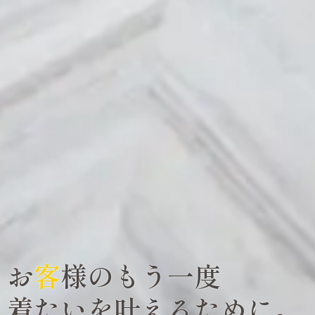
お
客
様のもう一度
着たいを叶えるために。